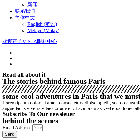
新闻
联系我们
简体中文
English
(
英语
)
Melayu
(
Malay
)
欢迎莅临VISTA眼科中心
Read all about it
The stories behind famous Paris
some cool adventures in Paris that we mus
Lorem ipsum dolor sit amet, consectetur adipiscing elit, sed do eiusm
augue lacus viverra vitae congue eu. Lacinia quisk vsel eros donec al
Subscribe To Our newsletter
behind the scenes
Email Address
Send