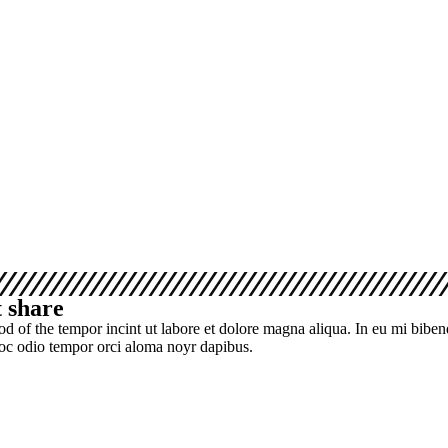
t share
fod of the tempor incint ut labore et dolore magna aliqua. In eu mi bib
loc odio tempor orci aloma noyr dapibus.